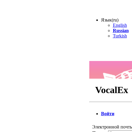
Язык(ru)
English
Russian
Turkish
VocalEx
Войти
Электронной почт